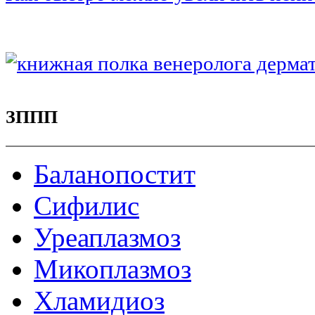
ЗППП
Баланопостит
Сифилис
Уреаплазмоз
Микоплазмоз
Хламидиоз