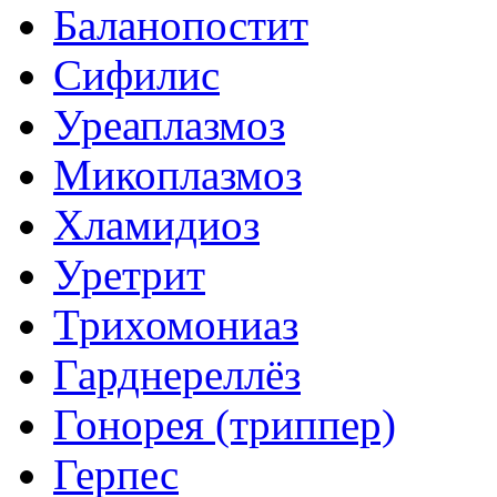
Баланопостит
Сифилис
Уреаплазмоз
Микоплазмоз
Хламидиоз
Уретрит
Трихомониаз
Гарднереллёз
Гонорея (триппер)
Герпес