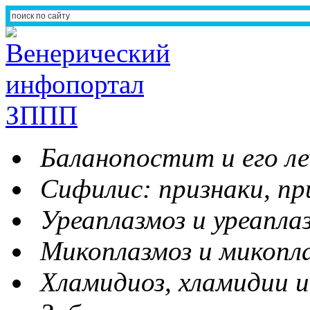
Баланопостит и его ле
Сифилис: признаки, пр
Уреаплазмоз и уреапла
Микоплазмоз и микопл
Хламидиоз, хламидии и