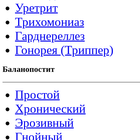
Уретрит
Трихомониаз
Гарднереллез
Гонорея (Триппер)
Баланопостит
Простой
Хронический
Эрозивный
Гнойный