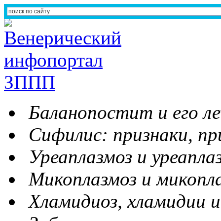
Баланопостит и его ле
Сифилис: признаки, пр
Уреаплазмоз и уреапла
Микоплазмоз и микопл
Хламидиоз, хламидии и