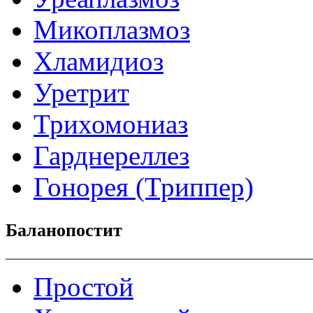
Микоплазмоз
Хламидиоз
Уретрит
Трихомониаз
Гарднереллез
Гонорея (Триппер)
Баланопостит
Простой