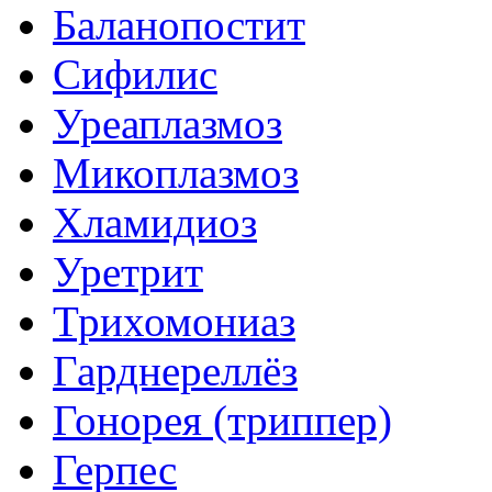
Баланопостит
Сифилис
Уреаплазмоз
Микоплазмоз
Хламидиоз
Уретрит
Трихомониаз
Гарднереллёз
Гонорея (триппер)
Герпес