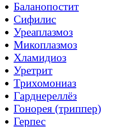
Баланопостит
Сифилис
Уреаплазмоз
Микоплазмоз
Хламидиоз
Уретрит
Трихомониаз
Гарднереллёз
Гонорея (триппер)
Герпес