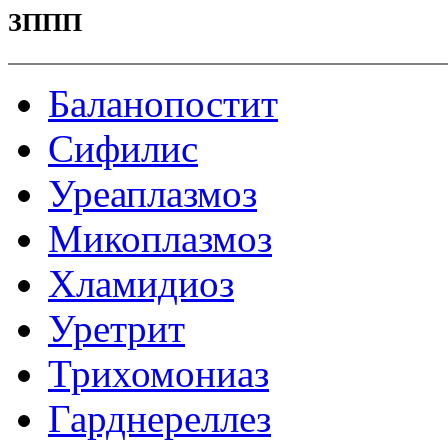
ЗППП
Баланопостит
Сифилис
Уреаплазмоз
Микоплазмоз
Хламидиоз
Уретрит
Трихомониаз
Гарднереллез