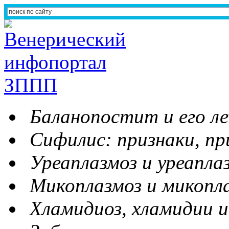
Баланопостит и его ле
Сифилис: признаки, пр
Уреаплазмоз и уреапла
Микоплазмоз и микопл
Хламидиоз, хламидии и