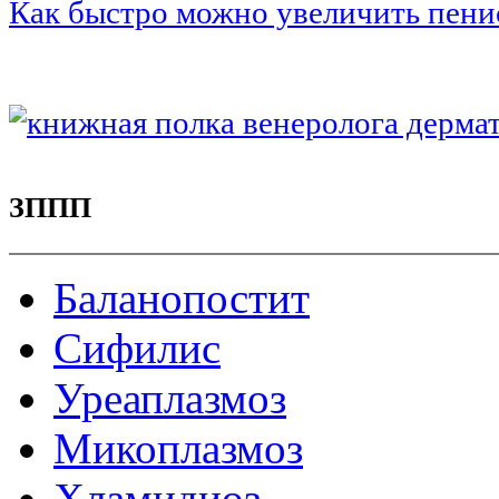
Как быстро можно увеличить пени
ЗППП
Баланопостит
Сифилис
Уреаплазмоз
Микоплазмоз
Хламидиоз