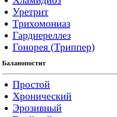
Уретрит
Трихомониаз
Гарднереллез
Гонорея (Триппер)
Баланопостит
Простой
Хронический
Эрозивный