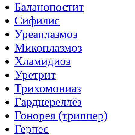
Баланопостит
Сифилис
Уреаплазмоз
Микоплазмоз
Хламидиоз
Уретрит
Трихомониаз
Гарднереллёз
Гонорея (триппер)
Герпес