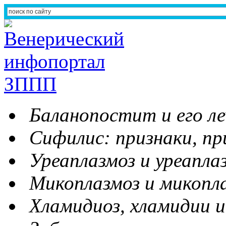
Баланопостит и его ле
Сифилис: признаки, пр
Уреаплазмоз и уреапла
Микоплазмоз и микопл
Хламидиоз, хламидии и