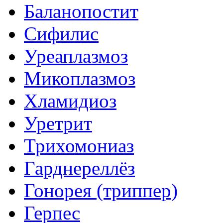
Баланопостит
Сифилис
Уреаплазмоз
Микоплазмоз
Хламидиоз
Уретрит
Трихомониаз
Гарднереллёз
Гонорея (триппер)
Герпес