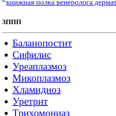
ЗППП
Баланопостит
Сифилис
Уреаплазмоз
Микоплазмоз
Хламидиоз
Уретрит
Трихомониаз