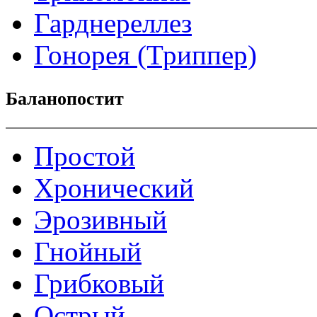
Гарднереллез
Гонорея (Триппер)
Баланопостит
Простой
Хронический
Эрозивный
Гнойный
Грибковый
Острый