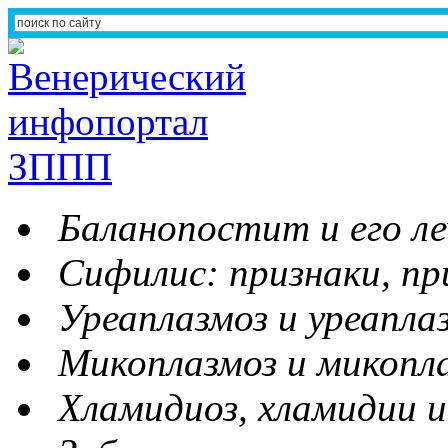
Баланопостит и его ле
Сифилис: признаки, пр
Уреаплазмоз и уреапла
Микоплазмоз и микопл
Хламидиоз, хламидии и