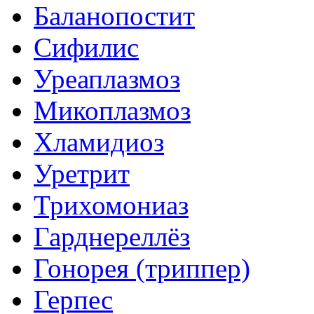
Баланопостит
Сифилис
Уреаплазмоз
Микоплазмоз
Хламидиоз
Уретрит
Трихомониаз
Гарднереллёз
Гонорея (триппер)
Герпес