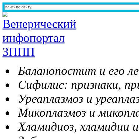
Баланопостит и его ле
Сифилис: признаки, пр
Уреаплазмоз и уреапла
Микоплазмоз и микопл
Хламидиоз, хламидии и