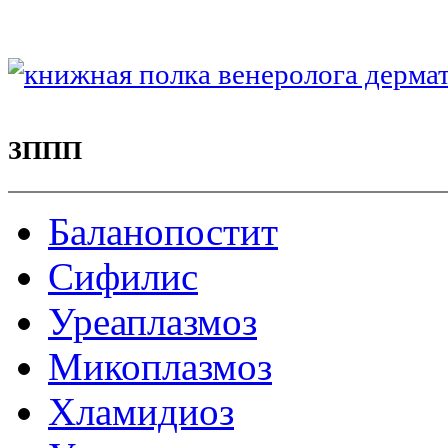
ЗППП
Баланопостит
Сифилис
Уреаплазмоз
Микоплазмоз
Хламидиоз