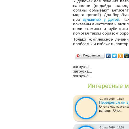
У девочек для лечения пат
ванночки (подойдет кален
органы обмывают антисепт
марганцовкой). Для борьбы
при
вульвитах у детей
. Та
показаны анестетики и анти
поливитамины и эубиотики
помогая таким образом боро
Только комплексное лечени
проблемы и избежать повтор
Поделиться…
загрузка...
загрузка...
загрузка...
Интересные м
21 апр 2016,
13:55
Передается ли 
Очень часто женщ
вульвит. Оно...
21 апр 2016,
14:39