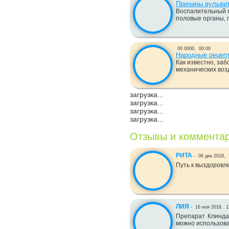
Причины вульвит
Воспалительный 
половые органы, п
00 0000,
00:00
Народные рецепт
Как известно, за
механических воз
загрузка...
загрузка...
загрузка...
загрузка...
Отзывы и коммента
РИТА
-
06 дек 2018,
Путь к выздоровл
ЛИЯ
-
16 ноя 2018,
1
Препарат Клинда
можно использов