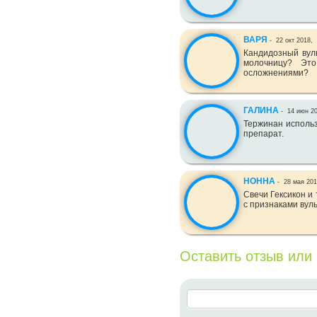
ВАРЯ
-
22 окт 2018,
Кандидозный вул
молочницу? Эт
осложнениями?
ГАЛИНА
-
14 июн 2
Тержинан использ
препарат.
НОННА
-
28 мая 20
Свечи Гексикон и
с признаками вуль
Оставить отзыв или