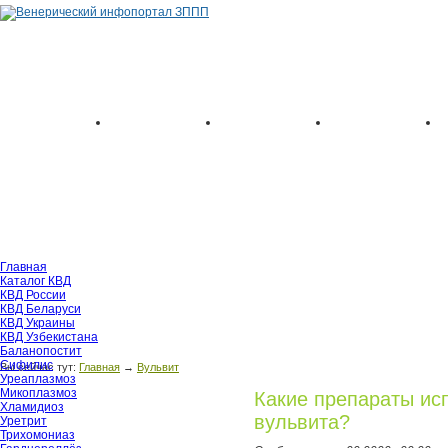
Главная
Каталог КВД
КВД России
КВД Беларуси
КВД Украины
КВД Узбекистана
Баланопостит
Сифилис
Вы сейчас тут:
Главная
→
Вульвит
Уреаплазмоз
Микоплазмоз
Какие препараты ис
Хламидиоз
вульвита?
Уретрит
Трихомониаз