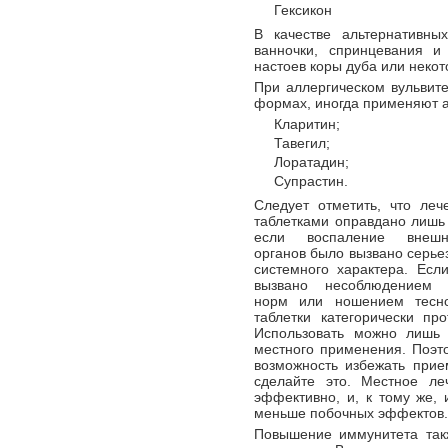
Гексикон
В качестве альтернативны
ванночки, спринцевания и
настоев коры дуба или некот
При аллергическом вульвите
формах, иногда применяют 
Кларитин;
Тавегил;
Лоратадин;
Супрастин.
Следует отметить, что леч
таблетками оправдано лишь 
если воспаление внеш
органов было вызвано серье
системного характера. Есл
вызвано несоблюдением г
норм или ношением тесн
таблетки категорически про
Использовать можно лишь 
местного применения. Поэто
возможность избежать прие
сделайте это. Местное ле
эффективно, и, к тому же, 
меньше побочных эффектов.
Повышение иммунитета так