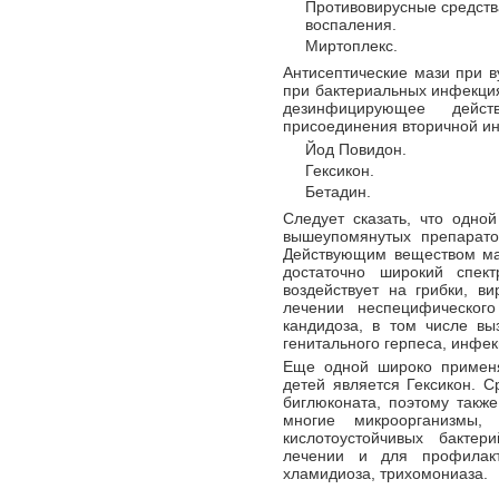
Противовирусные средства
воспаления.
Миртоплекс.
Антисептические мази при в
при бактериальных инфекция
дезинфицирующее дейс
присоединения вторичной и
Йод Повидон.
Гексикон.
Бетадин.
Следует сказать, что одно
вышеупомянутых препарато
Действующим веществом маз
достаточно широкий спект
воздействует на грибки, в
лечении неспецифического 
кандидоза, в том числе выз
генитального герпеса, инфек
Еще одной широко примен
детей является Гексикон. С
биглюконата, поэтому также
многие микроорганизмы,
кислотоустойчивых бактер
лечении и для профилакт
хламидиоза, трихомониаза.