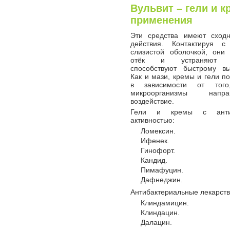
Вульвит – гели и 
применения
Эти средства имеют сход
действия. Контактируя с
слизистой оболочкой, они
отёк и устраняют по
способствуют быстрому вы
Как и мази, кремы и гели п
в зависимости от тог
микроорганизмы нап
воздействие.
Гели и кремы с антим
активностью:
Ломексин.
Ифенек.
Гинофорт.
Кандид.
Пимафуцин.
Дафнеджин.
Антибактериальные лекарства
Клиндамицин.
Клиндацин.
Далацин.