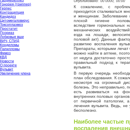
Гарднереллёз
Опубликовано:
00 0000,
00:00
Гонорея (триппер)
К сожалению, с пробл
Герпес
приходится сталкиваться мн
Контрацепция
и женщинам. Заболевание 
Кандидоз
плохой гигиене полов
Цитомегаловирус
Токсоплазмоз
вследствие гормональных 
Простатит
механических воздействи
Псориаз
езда на лошади, велосипе
Лобковые вши
половой акт). Данные факто
ВИЧ, СПИД
развитию воспаления вульв
Кондиломы
Препараты, которыми лечат 
Папилломы
можно найти в аптеке, поэт
Фимоз
КВД
от недуга достаточно прост
Новости
правильный подход к тера
О проекте
вульвита.
Вульвит
В первую очередь необходи
Увеличение члена
план обследования. К сожал
несмотря на огромный дис
болезнь. Это неправильно, п
есть развиваться на фон
внутренних половых органов.
от первичной патологии, 
лечения вульвита. Ведь, не
бесполезно.
Наиболее частые 
воспаления внешни