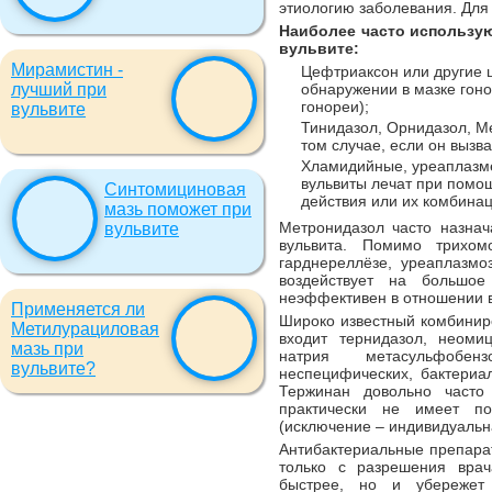
этиологию заболевания. Для 
Наиболее часто использую
вульвите:
Мирамистин -
Цефтриаксон или другие
лучший при
обнаружении в мазке гоно
гонореи);
вульвите
Тинидазол, Орнидазол, М
том случае, если он вызв
Хламидийные, уреаплазм
вульвиты лечат при помо
Синтомициновая
действия или их комбинац
мазь поможет при
Метронидазол часто назнач
вульвите
вульвита. Помимо трихом
гарднереллёзе, уреаплазмо
воздействует на большое
неэффективен в отношении в
Применяется ли
Широко известный комбинир
Метилурациловая
входит тернидазол, неоми
мазь при
натрия метасульфобе
вульвите?
неспецифических, бактериа
Тержинан довольно часто 
практически не имеет по
(исключение – индивидуальн
Антибактериальные препара
только с разрешения врач
быстрее, но и убережет