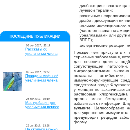
дисбактериоз влагалища 
лучевой терапии;
различные неврологическ
диабет, дисфункция яичник
наличие инфекционного п
(часто он вызван хламиди
уреаплазмами или други
ПОСЛЕДНИЕ ПУБЛИКАЦИИ
ЗППП);
аллергические реакции, не
05 сен 2017,
23:17
Рассказы об
Прежде, чем приступать к т
увеличении члена
серьезные заболевания, кото
для лечения должны подб
сопутствующей патологии
микроорганизмами вызвана
05 сен 2017,
22:56
показаны антибиотики
Правда и мифы об
иммуномодулирующие средс
увеличении члена
средствами вроде Флуконазо
у женщин не заканчиваются
растворами хлоргексидина
органы моют бетадином,
25 авг 2017,
15:19
Мастурбация для
избавиться от инфекции. Ши
увеличения пениса
вульвите. Целесообразно н
для укрепления иммунитета 
предупредят рецидив забо
форму.
25 авг 2017,
13:28
На сколько можно