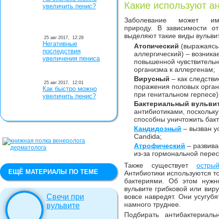
Какие используют а
увеличить пенис?
Заболевание может им
природу. В зависимости от
выделяют такие виды вульви
25 авг 2017,
12:28
Негативные
Атопический
(выражаясь
последствия
аллергический) – возника
увеличения пениса
повышенной чувствительн
организма к аллергенам;
Вирусный
– как следстви
25 авг 2017,
12:01
поражения половых орган
Как быстро можно
при генитальном герпесе)
увеличить пенис?
Бактериальный вульви
антибиотиками, поскольку
способны уничтожить бакт
Кандидозный
– вызван у
Candida;
Атрофический
– развива
из-за гормональной перес
Также существует
остры
ЕЩЁ МАТЕРИАЛЫ ПО ТЕМЕ
Антибиотики используются то
бактериями. Об этом нужно
вульвите грибковой или виру
Свечи при
вовсе навредят. Они усугубя
намного труднее.
вульвите
Подбирать антибактериал