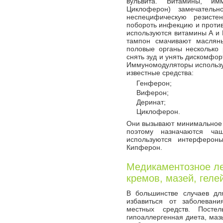
вульвита. Витамины, им
Циклоферон) замечатель
неспецифическую резисте
побороть инфекцию и против
используются витамины А и Е
тампон смачивают маслян
половые органы несколько 
снять зуд и унять дискомфо
Иммуномодуляторы использу
известные средства:
Генферон;
Виферон;
Деринат;
Циклоферон.
Они вызывают минимальное 
поэтому назначаются чащ
используются интерферон
Кипферон.
Медикаментозное ле
кремов, мазей, геле
В большинстве случаев дл
избавиться от заболевани
местных средств. Посте
гипоаллергенная диета, маз