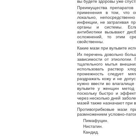
вы будете здоровы уже спуст
Преимущества препаратов 
применения в том, что о
локально, непосредственн
инфекции, не затрагивая пр
органы и системы. Есл
антибиотики вызывают дисб
осложнений, то этим ср
свойственны.
Какие мази при вульвите ис
Их перечень довольно больш
зависимости от этиологии.
тщательного мытья внешни
использовать раствор хло
промежность следует мяг
раздражать кожу и не допу
нужно ввести во влагалище
вульвите у женщин метод 
поскольку быстро и эффект
через несколько дней заболе
мазей также назначают при в
Противогрибковые мази пр
размножением условно-патог
Пимафуцин.
Нистатин.
Кандид.