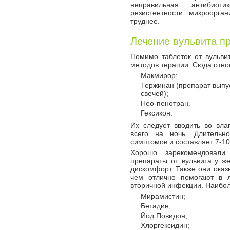
неправильная антибиот
резистентности микроорга
труднее.
Лечение вульвита п
Помимо таблеток от вульви
методов терапии. Сюда отно
Макмирор;
Тержинан (препарат выпуск
свечей);
Нео-пенотран.
Гексикон.
Их следует вводить во вла
всего на ночь. Длительн
симптомов и составляет 7-10
Хорошо зарекомендовали 
препараты от вульвита у ж
дискомфорт. Также они ока
чем отлично помогают в 
вторичной инфекции. Наибол
Мирамистин;
Бетадин;
Йод Повидон;
Хлоргексидин;