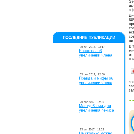
Эт
ис
эф
Ди
80
пр
со
ес
со
ПОСЛЕДНИЕ ПУБЛИКАЦИИ
ли
В 
05 сен 2017,
23:17
Рассказы об
мн
от
увеличении члена
ча
05 сен 2017,
22:56
Правда и мифы об
заг
увеличении члена
заг
заг
25 авг 2017,
15:19
Мастурбация для
увеличения пениса
25 авг 2017,
13:28
На сколько можно