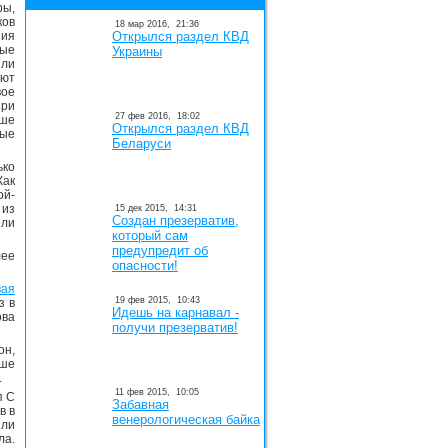
ы,
ков
18 мар 2016,
21:36
ия
Открылся раздел КВД
тые
Украины
или
уют
ое
при
27 фев 2016,
18:02
чше
Открылся раздел КВД
ные
Беларуси
ько
Как
ой-
 из
15 дек 2015,
14:31
Создан презерватив,
ели
который сам
предупредит об
лее
опасности!
вая
19 фев 2015,
10:43
з в
Идешь на карнавал -
ова
получи презерватив!
он,
чше
.
11 фев 2015,
10:05
п С
Забавная
в в
венерологическая байка
или
ла.