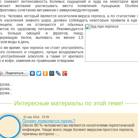
о снижает интенсивность болевых ощущений и зуда на некоторое вре
чезает желание расчесывать место появления пузырьков. Особен
фективно сочетание витаминов с иммуномодуляторами.
ета. Человек, который является носителем вируса герпеса, а по статистике 
% населения земного шара, должен соблюдать некоторые
правила в еде
инципе, они не отличаются от обычных
ветов по здоровому питанию. Рекомендуется
ть больше овощей и фруктов, пищу,
держащую белок, выпивать не менее 1,5
тров воды в день.
то же время, при герпесе не стоит употреблять
ого соленого и сладкого, лучше воздержаться
 употребления алкоголя, а также от крепкого
я и кофе, заменив их травяными отварами.
Поделиться…
рузка...
рузка...
рузка...
Интересные материалы по этой теме!
22 апр 2014,
15:59
Почему появляется герпес?
Около 90 % человечества являются носителями герпетической
инфекции. Чаще всего люди болеют вирусом простого герпеса,
причины которого -...