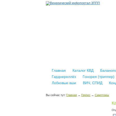
Главная
Каталог КВД
Баланоп
Гарднереллёз
Гонорея (триппер)
Лобковые вши
ВИЧ, СПИД
Кон
Вы сейчас тут:
Главная
→
Герпес
→
Симптомы
К
Оп