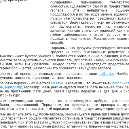
ощущениями, повышением температур
слабостью, зуд является одним из предвестни
герпеса. Эти неприятные ощущен
продолжаются и потом, когда мелкие водянис
пузыри уже появились на поверхности кожи 
слизистой. Врачи категорически не рекоменд
их расчесывать, несмотря на навязчив
желание. Как снять зуд при герпесе? Как и 
любом заболевании, к этому вопросу лу
подходить комплексно. Рассмотрим основ
способы.
Народный. На форумах рекомендуют нескол
средств из серии "бабушкиных рецептов". 
лько возникает чувство жжения и появляются болезненные ощущения, а как
 участок тела мучительно хочется почесать, приложите к нему немного серы
ей или, если Вы брезгливы, зубную пасту. Как утверждают представит
тернет-сообщества, некоторым это помогает снять зуд при герпесе.
роральный прием противовирусных препаратов в виде
таблеток
. Наибо
пулярны: зовиракс, ацикловир, валтрекс, виролекс.
работка пораженных участков
мазями
и кремами. Это может быть
оксолино
зь
,
ацикловир
, герпевир. Мазь рекомендуется употреблять не менее трех ра
нь на протяжении пяти дней, затем сделать перерыв на два дня и сн
вторить курс.
ием иммуномодуляторов. Чаще всего рекомендуют арбидол, интерфер
базол, полиоксидоний. Перед тем, как принимать эти препараты, лу
советоваться с врачом, который определит необходимую дозу и сроки приема
обы не испытывать зуд после герпеса, рекомендуется прием витаминов груп
Е для укрепления общего иммунитета организма и предупреждения рецидиво
льнейшем. При этом витамин Е можно принимать как внутрь, в виде таблеток 
псул, так и наносить масляный раствор витамина на пораженный участок те