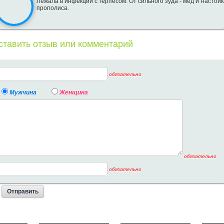
Лежала в инфекции с герпесом. От сильного зуда - мёд и настойк
прополиса.
ставить отзыв или комментарий
обязательно
Мужчина
Женщина
обязательно
обязательно
стит
Сифилис
Герпес
Конт