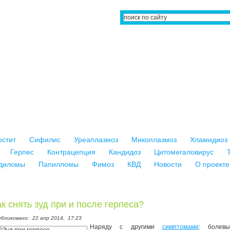
остит
Сифилис
Уреаплазмоз
Микоплазмоз
Хламидиоз
Герпес
Контрацепция
Кандидоз
Цитомегаловирус
диломы
Папилломы
Фимоз
КВД
Новости
О проекте
ак снять зуд при и после герпеса?
убликовано:
22 апр 2014,
17:23
Наряду с другими
симптомами
: болевы