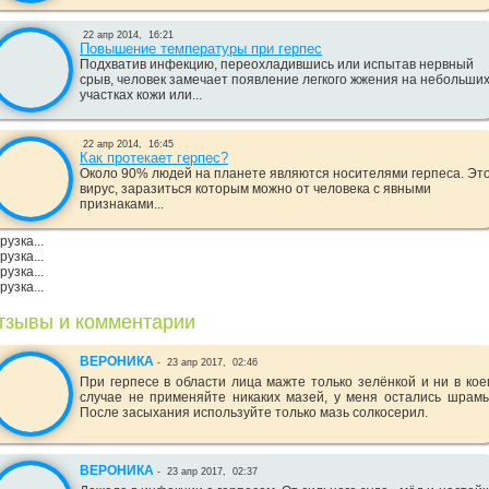
22 апр 2014,
16:21
Повышение температуры при герпес
Подхватив инфекцию, переохладившись или испытав нервный
срыв, человек замечает появление легкого жжения на небольши
участках кожи или...
22 апр 2014,
16:45
Как протекает герпес?
Около 90% людей на планете являются носителями герпеса. Эт
вирус, заразиться которым можно от человека с явными
признаками...
рузка...
рузка...
рузка...
рузка...
тзывы и комментарии
ВЕРОНИКА
-
23 апр 2017,
02:46
При герпесе в области лица мажте только зелёнкой и ни в кое
случае не применяйте никаких мазей, у меня остались шрамы
После засыхания используйте только мазь солкосерил.
ВЕРОНИКА
-
23 апр 2017,
02:37