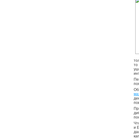
то
то
уш
ин
Пе
по
Об
ма
де
по
Пр
ди
по
Чт
и 
да
ка