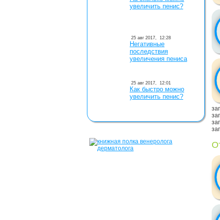
увеличить пенис?
25 авг 2017,
12:28
Негативные
последствия
увеличения пениса
25 авг 2017,
12:01
Как быстро можно
увеличить пенис?
заг
заг
заг
заг
О