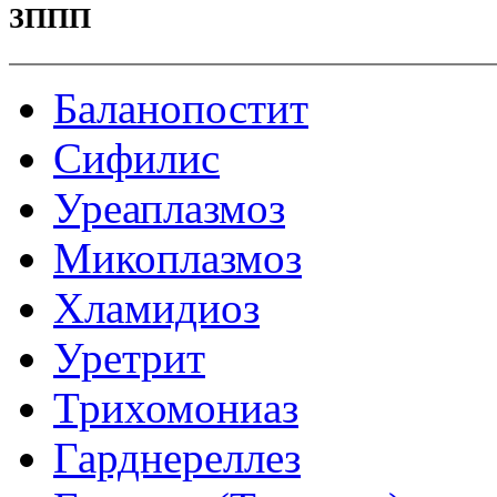
ЗППП
Баланопостит
Сифилис
Уреаплазмоз
Микоплазмоз
Хламидиоз
Уретрит
Трихомониаз
Гарднереллез