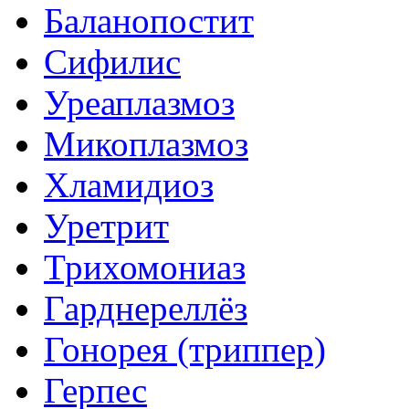
Баланопостит
Сифилис
Уреаплазмоз
Микоплазмоз
Хламидиоз
Уретрит
Трихомониаз
Гарднереллёз
Гонорея (триппер)
Герпес