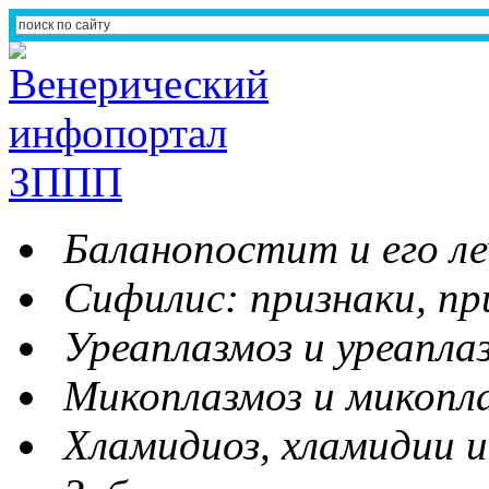
Баланопостит и его ле
Сифилис: признаки, пр
Уреаплазмоз и уреапла
Микоплазмоз и микопл
Хламидиоз, хламидии и