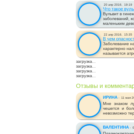
20 апр 2016,
19:19
Что такое вул
Вульвит в гинек
заболеваний, 
маленьким дево
22 апр 2016,
15:35
В чем опаснос
Заболевание на
характерно нал
называется атр
загрузка...
загрузка...
загрузка...
загрузка...
Отзывы и коммента
ИРИНА
-
11 мая 2
Мне знаком лу
чешется и бол
невозможно тер
ВАЛЕНТИНА
-
0
Плазмоклеточн