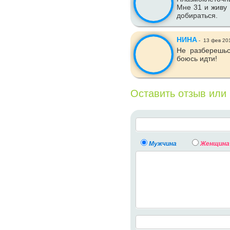
Мне 31 и живу 
добираться.
НИНА
-
13 фев 20
Не разберешьс
боюсь идти!
Оставить отзыв или
Мужчина
Женщина