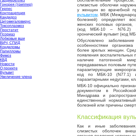
Воспалительные процессы,
Гарднереллёз
Гонорея (триппер)
слизистые оболочки наружн
Герпес
у женщин во врачебной пр
Контрацепция
вульвитом
. МБК (Междунаро
Кандидоз
болезней) определяет во
Цитомегаловирус
женских половых органов, 
Токсоплазмоз
(код МБК-10 – N76.2) 
Простатит
хронический вульвит (код МБ
Псориаз
Лобковые вши
Обусловлено заболевание
ВИЧ, СПИД
особенностями организма
Кондиломы
более зрелых женщин. Сре
Папилломы
появления воспалительных 
Фимоз
наличие патогенной мик
КВД
Новости
передаваемых половым путем
О проекте
паразитирующие микроорган
Вульвит
код по МБК-10 (N77.1) и
Увеличение члена
паразитарными недугами, кл
МБК-10 официально призна
документом в Российско
Минздрава и распростран
единственный нормативный
болезней или причины смерт
Классификация вуль
Как и иные заболевания
слизистых оболочек вне
органов подлежит четкому 