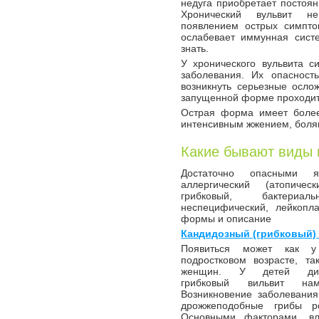
недуга приобретает постоян
Хронический вульвит не
появлением острых симпто
ослабевает иммунная систе
знать.
У хронического вульвита с
заболевания. Их опасност
возникнуть серьезные осло
запущенной форме проходит 
Острая форма имеет более
интенсивным жжением, боля
Какие бывают виды 
Достаточно опасными яв
аллергический (атопичес
грибковый, бактериал
неспецифический, лейкопл
формы и описание
Кандидозный (грибковый)
Появиться может как 
подростковом возрасте, т
женщин. У детей диаг
грибковый вильвит на
Возникновение заболевани
дрожжеподобные грибы р
Основными факторами, в