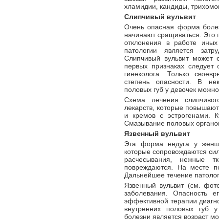
хламидии, кандиды, трихомо
Слипчивый вульвит
Очень опасная форма болез
начинают сращиваться. Это 
отклонения в работе иных
патологии является затр
Слипчивый вульвит может с
первых признаках следует 
гинеколога. Только своев
степень опасности. В не
половых губ у девочек можно
Схема лечения слипчивог
лекарств, которые повышают
и кремов с эстрогенами. К
Смазывание половых органов
Язвенный вульвит
Эта форма недуга у женщи
которые сопровождаются сил
расчесывания, нежные тк
повреждаются. На месте по
Дальнейшее течение патолог
Язвенный вульвит (см. фот
заболевания. Опасность е
эффективной терапии диагн
внутренних половых губ 
болезни является возраст м