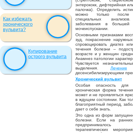
(стрептококк, стафилокок
энтерококк, дифтерийная ил
палочка). Определить ист
можно только после 
Как избежать
специальных анализов
заболевания в большей
хронического
мочеиспускании.
вульвита?
Основными признаками восп
зуд, покраснение наружны
спровоцировать диатез ил
течения болезни – подост
Купирование
возрасте и у женщин средне
острого вульвита
Анамнез патологии характе
Чувствуется незначитель
выделения.
Лечение
о
десенсибилизирующими пре
Хронический вульвит
Особая опасность для
хроническая форма течени
может и не проявляться ярк
в ждущем состоянии. Как то
благоприятный период, забо
дает о себе знать.
Это одна из форм запущен
болезни. Если на ранни
предпринималось а
терапевтических мероприя