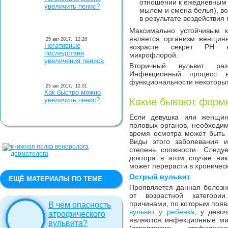
отношении к ежедневным 
увеличить пенис?
мылом и смена белья), в
в результате воздействия
Максимально устойчивым 
является организм женщины
25 авг 2017,
12:28
Негативные
возрасте секрет РН не
последствия
микрофлорой.
увеличения пениса
Вторичный вульвит раз
Инфекционный процесс в
функциональности некоторых
25 авг 2017,
12:01
Как быстро можно
увеличить пенис?
Какие бывают форм
Если девушка или женщин
половых органов, необходимо
время осмотра может быть 
Виды этого заболевания 
степень сложности. Следу
доктора в этом случае ник
может перерасти в хроничес
Острый вульвит
ЕЩЁ МАТЕРИАЛЫ ПО ТЕМЕ
Проявляется данная болезн
от возрастной категори
причинами, по которым появ
В чем опасность
вульвит у ребенка
, у дево
атрофического
являются инфекционные ми
вульвита?