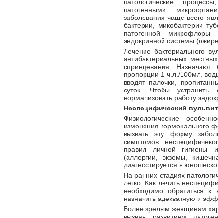
патологические процессы
патогенными микроорга
заболевания чаще всего явл
бактерии, микобактерии ту
патогенной микрофлоры 
эндокринной системы (ожире
Лечение бактериального ву
антибактериальных местных
спринцевания. Назначают 
пропорции 1 ч.л./100мл. вод
вводят палочки, пропитанн
суток. Чтобы устранить 
нормализовать работу эндок
Неспецифический вульвит
Физиологические особенн
изменения гормонального ф
вызвать эту форму забол
симптомов неспецифичеко
правил личной гигиены и
(аллергии, экземы, кишечн
диагностируется в юношеско
На ранних стадиях патологи
легко. Как лечить неспециф
необходимо обратиться к 
назначить адекватную и эфф
Более зрелым женщинам хар
вызван развитием патоген