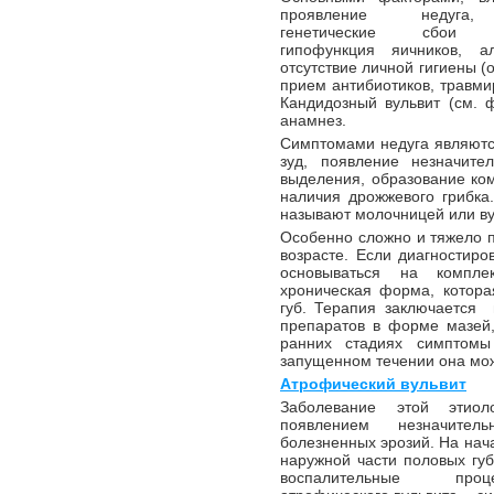
проявление недуга,
генетические сбои (а
гипофункция яичников, а
отсутствие личной гигиены (
прием антибиотиков, травми
Кандидозный вульвит (см. 
анамнез.
Симптомами недуга являются
зуд, появление незначите
выделения, образование ком
наличия дрожжевого грибка
называют молочницей или ву
Особенно сложно и тяжело п
возрасте. Если диагностиро
основываться на компл
хроническая форма, котора
губ. Терапия заключается 
препаратов в форме мазей,
ранних стадиях симптомы
запущенном течении она мож
Атрофический вульвит
Заболевание этой этиоло
появлением незначител
болезненных эрозий. На нач
наружной части половых гу
воспалительные про