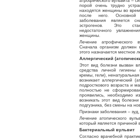
атрофического вульвита – с
порой очень трудно устра
находятся женщины во врем
после него. Основной 
заболевания является с
эстрогенов. Это стан
недостаточного увлажнен
женщины.
Лечение атрофического в
Сначала организм должен 
этого назначается местное 
Аллергический (атопическ
Этот вид болезни вызван в
средства личной гигиены (
кремы, гели), ненатуральная
возникает аллергический (а
подросткового возраста и м
полностью не сформирован
проявились, необходимо и
возникать этот вид болезн
подгузника, без смены на но
Признаки заболевания – зуд
Лечение атопического вуль
который является причиной 
Бактериальный вульвит
Согласно врачебной практик