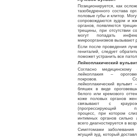
Позиционируется, как осло
тазобедренного состава ор
половые губы и клитор. Мог
сопровождаются зудом и жж
органов, появляются трещин
трещины, при отсутствии с
могут попадать инфек
микроорганизмов вызывают 
Если после проведения луче
гениталий, следует обратит
поможет устранить все патол
Лейкоплакический вульви
Согласно медицинскому 
лейкоплакия – орогов
покровов. Соотве
лейкоплакический вульвит 
бляшек в виде ороговевши
белого или кремового отте
коже половых органов жен
связывают с крауро
(прогрессирующий пат
процесс, при котором сли
интимных органов сильно 
всего диагностируется в возр
Симптомами заболевания 
жгущий зуд, который достав