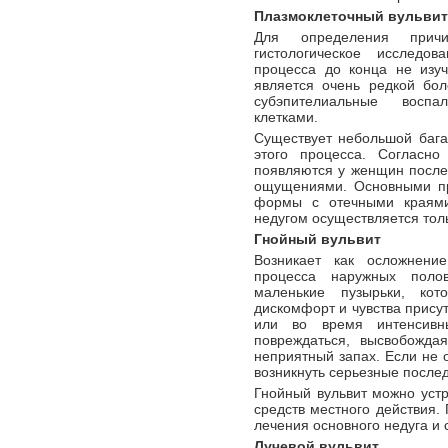
Плазмоклеточный вульвит
Для определения причи
гистологическое исследов
процесса до конца не изуч
является очень редкой бо
субэпителиальные воспа
клетками.
Существует небольшой баг
этого процесса. Согласно
появляются у женщин после
ощущениями. Основными пр
формы с отечными краями
недугом осуществляется тол
Гнойный вульвит
Возникает как осложнение
процесса наружных полов
маленькие пузырьки, ко
дискомфорт и чувства прису
или во время интенсивны
повреждаться, высвобожда
неприятный запах. Если не 
возникнуть серьезные послед
Гнойный вульвит можно уст
средств местного действия.
лечения основного недуга и 
Лучевой вульвит