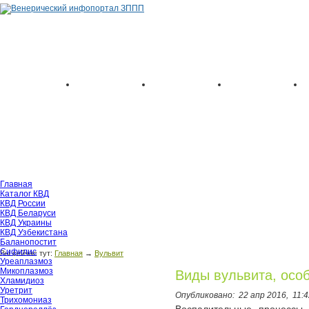
Главная
Каталог КВД
КВД России
КВД Беларуси
КВД Украины
КВД Узбекистана
Баланопостит
Сифилис
Вы сейчас тут:
Главная
→
Вульвит
Уреаплазмоз
Микоплазмоз
Виды вульвита, осо
Хламидиоз
Уретрит
Опубликовано:
22 апр 2016,
11:4
Трихомониаз