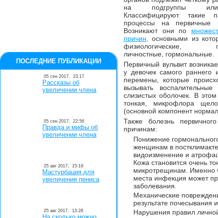
на подгруппы ил
Классифицируют такие па
процессы на первичные 
Возникают они по
множест
причин,
основными из кото
физиологические, гиг
личностные, гормональные.
ПОСЛЕДНИЕ ПУБЛИКАЦИИ
Первичный вульвит возникае
у девочек самого раннего 
05 сен 2017,
23:17
перемены, которые происхо
Рассказы об
вызывать воспалительные
увеличении члена
слизистых оболочек. В этом
тонкая, микрофлора щело
(основной компонент норма
Также болезнь первичног
05 сен 2017,
22:56
Правда и мифы об
причинам:
увеличении члена
Понижение гормонального
женщинам в постклимакт
видоизменение и атрофац
Кожа становится очень то
25 авг 2017,
15:19
микротрещинам. Именно 
Мастурбация для
места инфекция может пр
увеличения пениса
заболевания.
Механические повреждени
результате почесывания и
25 авг 2017,
13:28
Нарушения правил личной
На сколько можно