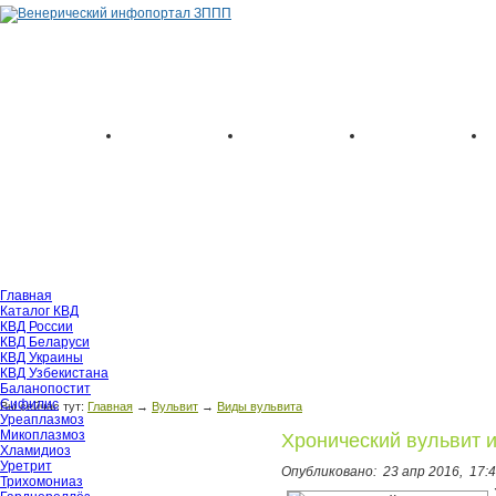
Главная
Каталог КВД
КВД России
КВД Беларуси
КВД Украины
КВД Узбекистана
Баланопостит
Сифилис
Вы сейчас тут:
Главная
→
Вульвит
→
Виды вульвита
Уреаплазмоз
Микоплазмоз
Хронический вульвит и
Хламидиоз
Уретрит
Опубликовано:
23 апр 2016,
17:
Трихомониаз