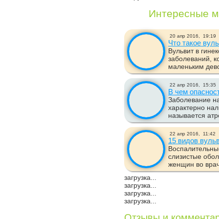
Интересные м
20 апр 2016,
19:19
Что такое вул
Вульвит в гинек
заболеваний, 
маленьким дево
22 апр 2016,
15:35
В чем опаснос
Заболевание на
характерно нал
называется атр
22 апр 2016,
11:42
15 видов вуль
Воспалительны
слизистые обол
женщин во врач
загрузка...
загрузка...
загрузка...
загрузка...
Отзывы и коммента