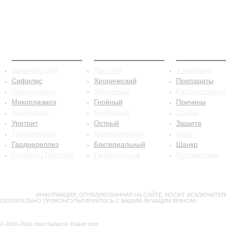
ЗППП
Баланопостит
Сифилис
Баланопостит
Простой
У человека
Сифилис
Хронический
Препараты
Уреаплазмоз
Эрозивный
Распростране
Микоплазмоз
Гнойный
Причины
Хламидиоз
Грибковый
Статьи
Уретрит
Острый
Защита
Трихомониаз
Аллергический
Люэс
Гарднереллез
Бактериальный
Шанкр
Гонорея (Триппер)
Гангренозный
Последствия
ВНИМАНИЕ!
ИНФОРМАЦИЯ, ОПУБЛИКОВАННАЯ НА САЙТЕ, НОСИТ ИСКЛЮЧИТЕЛ
ОБЯЗАТЕЛЬНО ПРОКОНСУЛЬТИРУЙТЕСЬ С ВАШИМ ЛЕЧАЩИМ ВРАЧОМ!
© 2010-2016 zppp.Saharniy-Diabet.com