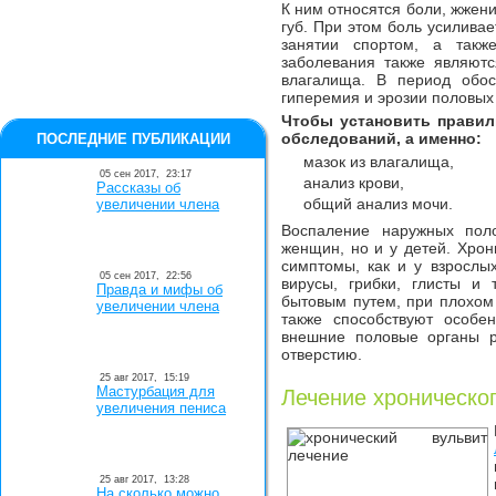
К ним относятся боли, жжени
губ. При этом боль усиливае
занятии спортом, а такж
заболевания также являют
влагалища. В период обос
гиперемия и эрозии половых 
Чтобы установить правил
обследований, а именно:
ПОСЛЕДНИЕ ПУБЛИКАЦИИ
мазок из влагалища,
05 сен 2017,
23:17
анализ крови,
Рассказы об
общий анализ мочи.
увеличении члена
Воспаление наружных пол
женщин, но и у детей. Хрон
симптомы, как и у взрослы
05 сен 2017,
22:56
вирусы, грибки, глисты и 
Правда и мифы об
бытовым путем, при плохом
увеличении члена
также способствуют особен
внешние половые органы р
отверстию.
25 авг 2017,
15:19
Мастурбация для
Лечение хроническо
увеличения пениса
25 авг 2017,
13:28
На сколько можно