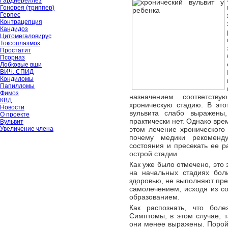
Гарднереллёз
Гонорея (триппер)
Герпес
Контрацепция
Кандидоз
Цитомегаловирус
Токсоплазмоз
Простатит
Псориаз
Лобковые вши
ВИЧ, СПИД
Кондиломы
Папилломы
Фимоз
назначением соответств
КВД
хроническую стадию. В эт
Новости
вульвита слабо выражены
О проекте
практически нет. Однако вре
Вульвит
Увеличение члена
этом лечение хронического 
почему медики рекоменд
состояния и пресекать ее р
острой стадии.
Как уже было отмечено, это 
на начальных стадиях боль
здоровью, не выполняют пр
самолечением, исходя из с
образованием.
Как распознать, что боле
Симптомы, в этом случае, т
они менее выражены. Порой 