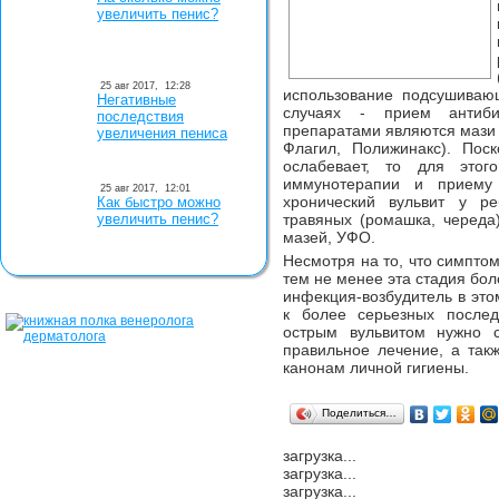
увеличить пенис?
25 авг 2017,
12:28
использование подсушивающ
Негативные
случаях - прием антиби
последствия
препаратами являются мази 
увеличения пениса
Флагил, Полижинакс). Пос
ослабевает, то для этог
иммунотерапии и приему 
25 авг 2017,
12:01
хронический вульвит у р
Как быстро можно
увеличить пенис?
травяных (ромашка, череда
мазей, УФО.
Несмотря на то, что симпто
тем не менее эта стадия бол
инфекция-возбудитель в этом
к более серьезных послед
острым вульвитом нужно с
правильное лечение, а такж
канонам личной гигиены.
Поделиться…
загрузка...
загрузка...
загрузка...